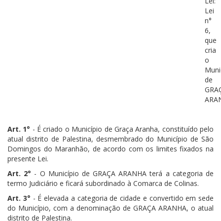
Lei:
Lei
n°
6,
que
cria
o
Muni
de
GRA
ARA
Art. 1°
- É criado o Município de Graça Aranha, constituído pelo
atual distrito de Palestina, desmembrado do Município de São
Domingos do Maranhão, de acordo com os limites fixados na
presente Lei.
Art. 2°
- O Município de GRAÇA ARANHA terá a categoria de
termo Judiciário e ficará subordinado à Comarca de Colinas.
Art. 3°
- É elevada a categoria de cidade e convertido em sede
do Município, com a denominação de GRAÇA ARANHA, o atual
distrito de Palestina.