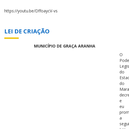
https://youtu.be/DffoaycV-vs
LEI DE CRIAÇÃO
MUNICÍPIO DE GRAÇA ARANHA
O
Pode
Legis
do
Esta
do
Mar
decr
e
eu
prom
a
segu