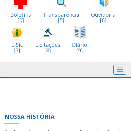
Boletins
Transparência
Ouvidoria
[0]
[5]
[6]
E-Sic
Licitações
Diário
[7]
[8]
[9]
Toggl
navig
NOSSA HISTÓRIA