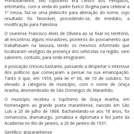
Primitivamente, seu topônimo era Centro dos Periquitos,
entretanto, com a vinda do padre Eurico Bogéia para celebrar a
1º missa, faz-se uma plebiscito para alteração do nome, cujo
resultado foi favorável, procedendo-se, de imediato, a
modificação para Palestina.
O cearense Francisco Alves de Oliveira ao se fixar no território,
ali encontrou alguns moradores, pioneiros do povoamento que
trabalhavam na lavoura, tendo os mesmos informado que
localizaram vestígios da presença dos selvícolas na região, sem
saberem, contudo, para onde emigraram.
A povoação cresceu bastante, passando a despertar o interesse
dos políticos que começaram a pensar na sua emancipação.
Tanto é que, em 1959, pela lei nº 06, de 10 de outubro, foi
elevado à categoria de município, com o nome de Graça
Aranha, desmembrado de São Domingos do Maranhão.
O município recebeu o topônimo de Graça Aranha, em
homenagem ao grande poeta maranhense, nascido em São
Luís a 20 de julho de 1868. Bacharelando-se aos 18 anos, foi
romancista, dramaturgo, jornalista e diplomata e fez parte da
Academia no Rio de Janeiro, a 26 de janeiro de 1931.
Gentílico: graçaranhense