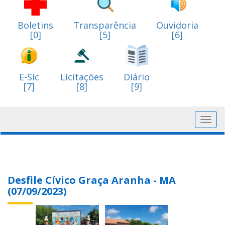
Boletins
Transparência
Ouvidoria
[0]
[5]
[6]
E-Sic
Licitações
Diário
[7]
[8]
[9]
Toggl
navig
Desfile Cívico Graça Aranha - MA
(07/09/2023)