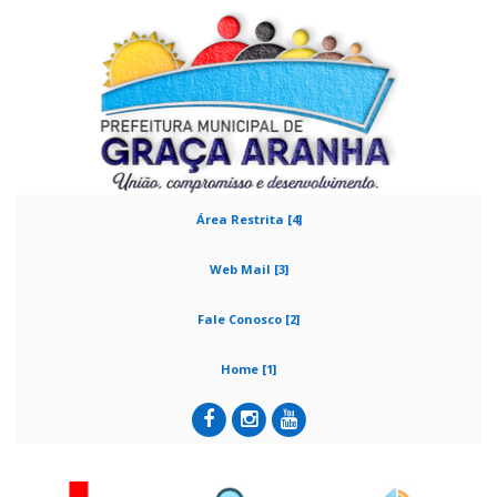
Área Restrita [4]
Web Mail [3]
Fale Conosco [2]
Home [1]