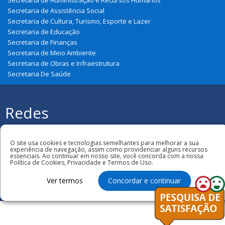
Secretaria de Administração e Recursos Humanos
Secretaria de Assistência Social
Secretaria de Cultura, Turismo, Esporte e Lazer
Secretaria de Educação
Secretaria de Finanças
Secretaria de Meio Ambiente
Secretaria de Obras e Infraestrutura
Secretaria De Saúde
Redes
Sociais
Todos os direitos reservados à Prefeitura
O site usa cookies e tecnologias semelhantes para melhorar a sua
Municipal de Graça Aranha
experiência de navegação, assim como providenciar alguns recursos
essenciais. Ao continuar em nosso site, você concorda com a nossa
Política de Cookies, Privacidade e Termos de Uso.
Ver termos
Concordar e continuar