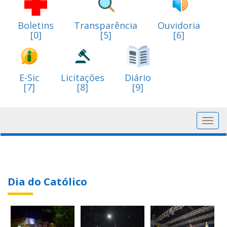
Boletins
Transparência
Ouvidoria
[0]
[5]
[6]
E-Sic
Licitações
Diário
[7]
[8]
[9]
Toggl
navig
Dia do Católico