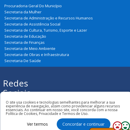
Procuradoria Geral Do Município
Secretaria da Mulher
Secretaria de Administração e Recursos Humanos
Secretaria de Assistência Social
Secretaria de Cultura, Turismo, Esporte e Lazer
Secretaria de Educação
Secretaria de Finanças
Secretaria de Meio Ambiente
Secretaria de Obras e Infraestrutura
Secretaria De Saúde
Redes
Sociais
Todos os direitos reservados à Prefeitura
O site usa cookies e tecnologias semelhantes para melhorar a sua
Municipal de Graça Aranha
experiência de navegação, assim como providenciar alguns recursos
essenciais. Ao continuar em nosso site, você concorda com a nossa
Política de Cookies, Privacidade e Termos de Uso.
Ver termos
Concordar e continuar