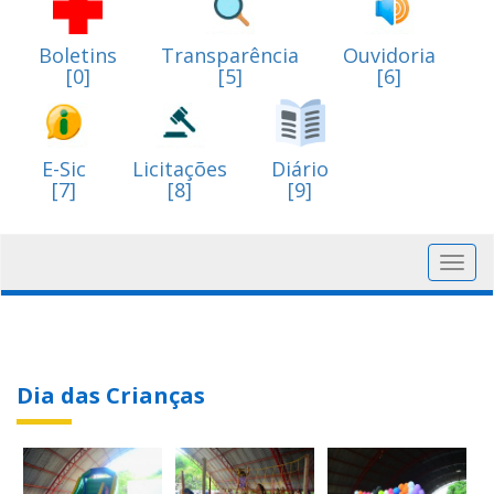
Boletins
Transparência
Ouvidoria
[0]
[5]
[6]
E-Sic
Licitações
Diário
[7]
[8]
[9]
Toggl
navig
Dia das Crianças