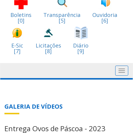
Boletins
Transparência
Ouvidoria
[0]
[5]
[6]
E-Sic
Licitações
Diário
[7]
[8]
[9]
Toggl
navig
GALERIA DE VÍDEOS
Entrega Ovos de Páscoa - 2023