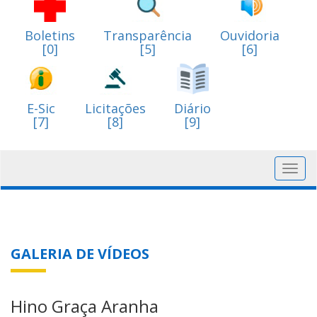
Boletins
Transparência
Ouvidoria
[0]
[5]
[6]
E-Sic
Licitações
Diário
[7]
[8]
[9]
Toggl
navig
GALERIA DE VÍDEOS
Hino Graça Aranha