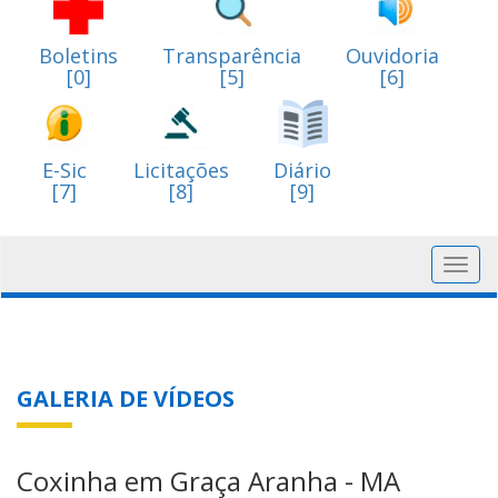
Boletins
Transparência
Ouvidoria
[0]
[5]
[6]
E-Sic
Licitações
Diário
[7]
[8]
[9]
Toggl
navig
GALERIA DE VÍDEOS
Coxinha em Graça Aranha - MA