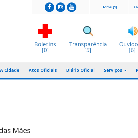
Home [1]
Fa
Boletins
Transparência
Ouvido
[0]
[5]
[6]
A Cidade
Atos Oficiais
Diário Oficial
Serviços
 das Mães