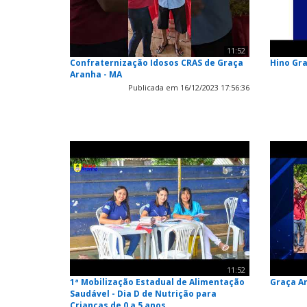
11:52
Confraternização Idosos CRAS de Graça
Hino Gr
Aranha - MA
Publicada em 16/12/2023 17:56:36
11:52
1ª Mobilização Estadual de Alimentação
Graça A
Saudável - Dia D de Nutrição para
Crianças de 0 a 5 anos.