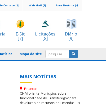
le Conosco [2]
Web Mail [3]
Área Restrita [4]
ria
E-Sic
Licitações
Diário
[7]
[8]
[9]
Notícias
Mapa do site
MAIS NOTÍCIAS
Finanças
CNM orienta Municípios sobre
funcionalidade do Transferegov para
devolução de recursos de Emendas Pix