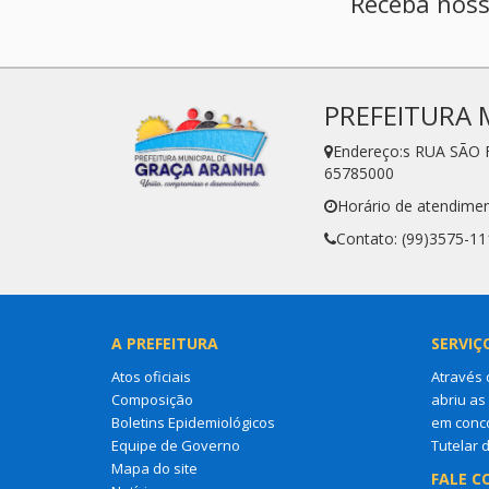
Receba noss
PREFEITURA 
Endereço:s RUA SÃO 
65785000
Horário de atendimen
Contato: (99)3575-11
A PREFEITURA
SERVIÇ
Atos oficiais
Através 
Composição
abriu as
Boletins Epidemiológicos
em conco
Equipe de Governo
Tutelar 
Mapa do site
FALE C