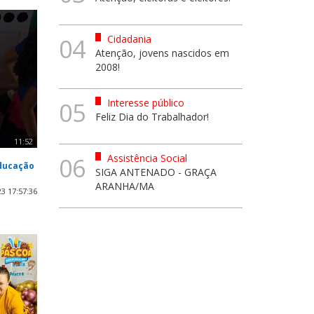
Cidadania
04
Atenção, jovens nascidos em
2008!
Interesse público
05
Feliz Dia do Trabalhador!
11:52
Assistência Social
06
Educação
SIGA ANTENADO - GRAÇA
ARANHA/MA
3 17:57:36