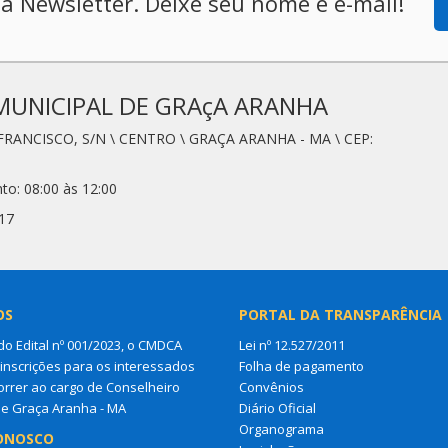
a Newsletter. Deixe seu nome e e-mail!
MUNICIPAL DE GRAçA ARANHA
FRANCISCO, S/N \ CENTRO \ GRAÇA ARANHA - MA \ CEP:
to: 08:00 às 12:00
17
OS
PORTAL DA TRANSPARÊNCIA
do Edital nº 001/2023, o CMDCA
Lei nº 12.527/2011
 inscrições para os interessados
Folha de pagamento
rrer ao cargo de Conselheiro
Convênios
de Graça Aranha - MA
Diário Oficial
Organograma
ONOSCO