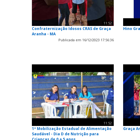
11:52
Confraternização Idosos CRAS de Graça
Hino Gr
Aranha - MA
Publicada em 16/12/2023 17:56:36
11:52
1ª Mobilização Estadual de Alimentação
Graça A
Saudável - Dia D de Nutrição para
Crianças de 0 a 5 anos.