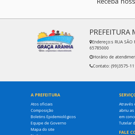
Receba noss
PREFEITURA 
Endereço:s RUA SÃO 
65785000
Horário de atendimen
Contato: (99)3575-11
A PREFEITURA
SERVIÇ
Atos oficiais
Através 
Composição
abriu as
Boletins Epidemiológicos
em conco
Equipe de Governo
Tutelar 
Mapa do site
FALE C