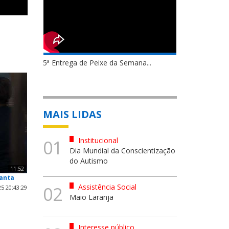
5ª Entrega de Peixe da Semana...
MAIS LIDAS
Institucional
01
Dia Mundial da Conscientização
do Autismo
11:52
Santa
Assistência Social
02
5 20:43:29
Maio Laranja
Interesse público