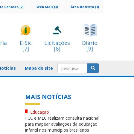
le Conosco [2]
Web Mail [3]
Área Restrita [4]
ria
E-Sic
Licitações
Diário
[7]
[8]
[9]
Notícias
Mapa do site
MAIS NOTÍCIAS
Educação
FCC e MEC realizam consulta nacional
para mapear avaliações da educação
infantil nos municípios brasileiros