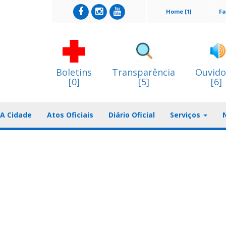
Home [1]
Fa
Boletins
Transparência
Ouvido
[0]
[5]
[6]
A Cidade
Atos Oficiais
Diário Oficial
Serviços