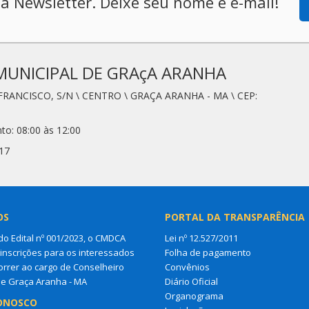
a Newsletter. Deixe seu nome e e-mail!
MUNICIPAL DE GRAçA ARANHA
FRANCISCO, S/N \ CENTRO \ GRAÇA ARANHA - MA \ CEP:
to: 08:00 às 12:00
17
OS
PORTAL DA TRANSPARÊNCIA
do Edital nº 001/2023, o CMDCA
Lei nº 12.527/2011
 inscrições para os interessados
Folha de pagamento
rrer ao cargo de Conselheiro
Convênios
de Graça Aranha - MA
Diário Oficial
Organograma
ONOSCO