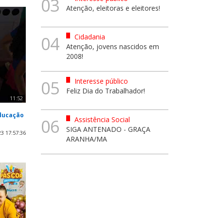
03
Atenção, eleitoras e eleitores!
Cidadania
04
Atenção, jovens nascidos em
2008!
Interesse público
05
Feliz Dia do Trabalhador!
11:52
Educação
Assistência Social
06
SIGA ANTENADO - GRAÇA
3 17:57:36
ARANHA/MA