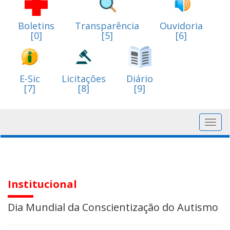
Boletins
Transparência
Ouvidoria
[0]
[5]
[6]
E-Sic
Licitações
Diário
[7]
[8]
[9]
Toggl
navig
Institucional
Dia Mundial da Conscientização do Autismo