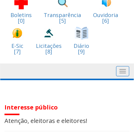
Boletins
Transparência
Ouvidoria
[0]
[5]
[6]
E-Sic
Licitações
Diário
[7]
[8]
[9]
Toggl
navig
Interesse público
Atenção, eleitoras e eleitores!