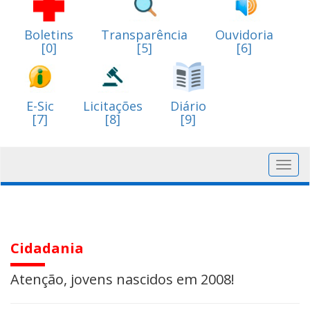
Boletins
Transparência
Ouvidoria
[0]
[5]
[6]
E-Sic
Licitações
Diário
[7]
[8]
[9]
Toggl
navig
Cidadania
Atenção, jovens nascidos em 2008!