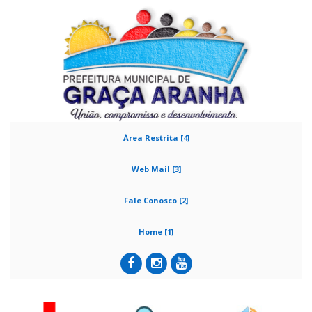
Área Restrita [4]
Web Mail [3]
Fale Conosco [2]
Home [1]