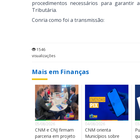
procedimentos necessários para garantir 
Tributária.
Conria como foi a transmissão:
1546
visualizações
Mais em Finanças
05/08/2026
04/08/2026
03
CNM e CNJ firmam
CNM orienta
Pu
parceria em projeto
Municípios sobre
qu