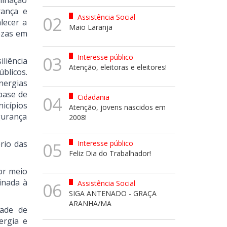
minação
rança e
Assistência Social
02
lecer a
Maio Laranja
tezas em
Interesse público
03
iliência
Atenção, eleitoras e eleitores!
úblicos.
nergias
base de
Cidadania
04
icípios
Atenção, jovens nascidos em
egurança
2008!
rio das
Interesse público
05
Feliz Dia do Trabalhador!
or meio
inada à
Assistência Social
06
SIGA ANTENADO - GRAÇA
ARANHA/MA
dade de
ergia e