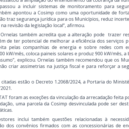
i ressaltou a ampliação do entendimento da cobrança da ilu
e passou a incluir sistemas de monitoramento para segu
também apontou a Cosimp como uma oportunidade de forta
ão traz segurança jurídica para os Municípios, reduz incer
a revisão da legislação local”, afirmou.
io Ornelas também acredita que a alteração pode trazer res
ém de ter potencial de melhorar a eficiência dos serviços p
feita pelas companhias de energia e sobre redes com e
00 kW/mês, coloca paineis solares e produz 900 kW/mês, a 
nsumo”, explicou. Ornelas também recomendou que os Mun
ão criar assimetrias na justiça fiscal e para reforçar a s
 citadas estão o Decreto 1.2068/2024, a Portaria do Ministé
/2021.
AT foram as exceções da vinculação da arrecadação feita p
adação, uma parcela da Cosimp desvinculada pode ser dest
ticas.
tores inclui também questões relacionadas à necessi
ação dos convênios firmados com as concessionárias de en