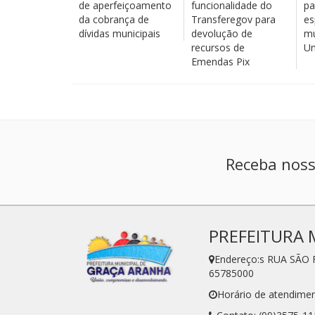
de aperfeiçoamento
funcionalidade do
pa
da cobrança de
Transferegov para
es
dívidas municipais
devolução de
mu
recursos de
Un
Emendas Pix
Receba noss
PREFEITURA 
Endereço:s RUA SÃO 
65785000
Horário de atendimen