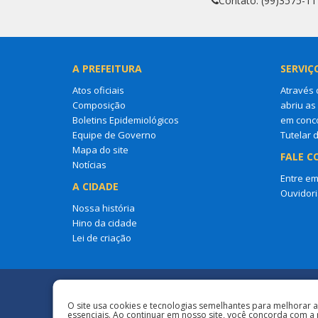
Contato: (99)3575-11
A PREFEITURA
SERVIÇ
Atos oficiais
Através 
Composição
abriu as
Boletins Epidemiológicos
em conco
Equipe de Governo
Tutelar 
Mapa do site
FALE C
Notícias
Entre em
A CIDADE
Ouvidori
Nossa história
Hino da cidade
Lei de criação
Redes Sociais
O site usa cookies e tecnologias semelhantes para melhorar 
essenciais. Ao continuar em nosso site, você concorda com a 