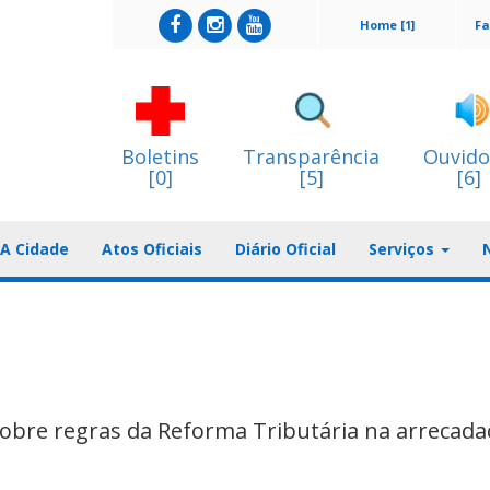
Home [1]
Fa
Boletins
Transparência
Ouvido
[0]
[5]
[6]
A Cidade
Atos Oficiais
Diário Oficial
Serviços
sobre regras da Reforma Tributária na arrecada