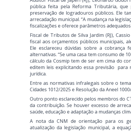
Auditor Fiscal de Japeri (RJ), Leonardo Godo
pública feita pela Reforma Tributária, qu
preservação de logradouros públicos. Ele 
arrecadação municipal. “A mudança na legislaç
fiscalizações e oferece parâmetros adequados n
Fiscal de Tributos de Silva Jardim (RJ), Cass
fiscal aos orçamentos públicos municipais, al
Ele esclareceu dúvidas sobre a cobrança 
alternativas. “Se uma casa tem consumo de 10
cálculo da Cosmip tem de ser em cima do co
editem leis explicitando essa previsão para n
jurídica.
Entre as normativas infralegais sobre o tema
Cidades 1012/2025 e Resolução da Aneel 1000
Outro ponto esclarecido pelos membros do CT
da contribuição. Se houver excesso de arrec
saúde, educação e adaptação a mudanças climá
A nota da CNM de orientação para os ges
atualização da legislação municipal, a equ