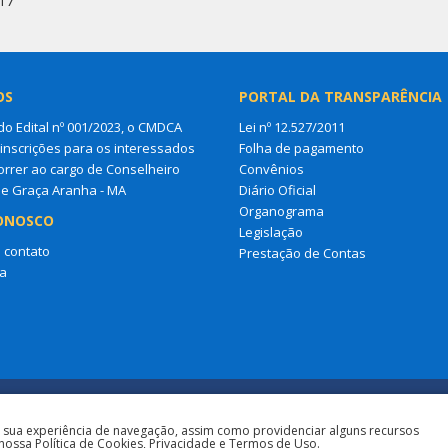
17
OS
PORTAL DA TRANSPARÊNCIA
do Edital nº 001/2023, o CMDCA
Lei nº 12.527/2011
 inscrições para os interessados
Folha de pagamento
rrer ao cargo de Conselheiro
Convênios
de Graça Aranha - MA
Diário Oficial
Organograma
ONOSCO
Legislação
 contato
Prestação de Contas
a
a sua experiência de navegação, assim como providenciar alguns recursos
nossa Política de Cookies, Privacidade e Termos de Uso.