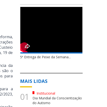
eforma,
trações
Custeio
a, 19 de
5ª Entrega de Peixe da Semana...
ncia da
s são o
os para
MAIS LIDAS
 para a
Institucional
01
2/2023,
Dia Mundial da Conscientização
do Autismo