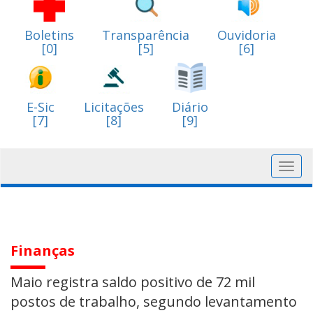
Boletins
Transparência
Ouvidoria
[0]
[5]
[6]
E-Sic
Licitações
Diário
[7]
[8]
[9]
Toggl
navig
Finanças
Maio registra saldo positivo de 72 mil
postos de trabalho, segundo levantamento