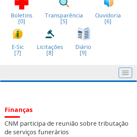
Boletins
Transparência
Ouvidoria
[0]
[5]
[6]
E-Sic
Licitações
Diário
[7]
[8]
[9]
Toggl
navig
Finanças
CNM participa de reunião sobre tributação
de serviços funerários