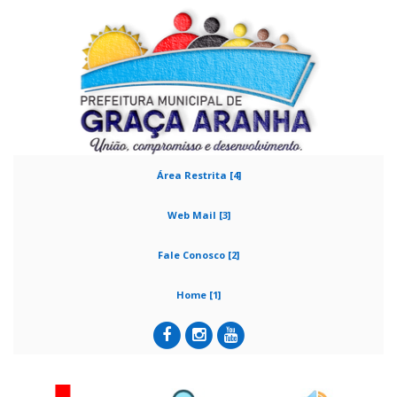
Área Restrita [4]
Web Mail [3]
Fale Conosco [2]
Home [1]