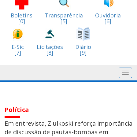
Boletins
Transparência
Ouvidoria
[0]
[5]
[6]
E-Sic
Licitações
Diário
[7]
[8]
[9]
Toggl
navig
Política
Em entrevista, Ziulkoski reforça importância
de discussão de pautas-bombas em