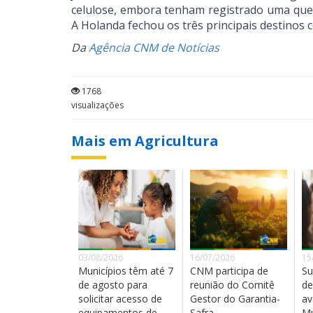
celulose, embora tenham registrado uma qu
A Holanda fechou os três principais destinos
Da
Agência CNM de Notícias
1768
visualizações
Mais em Agricultura
03/08/2026
16/07/2026
15
Municípios têm até 7
CNM participa de
Su
de agosto para
reunião do Comitê
de
solicitar acesso de
Gestor do Garantia-
av
equipamentos de
Safra
Mu