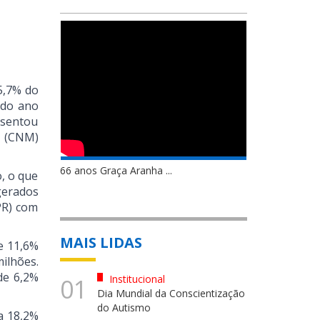
5,7% do
 do ano
esentou
s (CNM)
66 anos Graça Aranha ...
, o que
gerados
PR) com
MAIS LIDAS
e 11,6%
ilhões.
de 6,2%
Institucional
01
Dia Mundial da Conscientização
do Autismo
a 18,2%