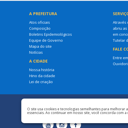
A PREFEITURA
SERVIÇ
Atos oficiais
Através 
Composição
abriu as
Boletins Epidemiológicos
em conco
Equipe de Governo
Tutelar 
Mapa do site
FALE C
Notícias
Entre em
A CIDADE
Ouvidori
Nossa história
Hino da cidade
Lei de criação
Redes Sociais
O site usa cookies e tecnologias semelhantes para melhorar 
essenciais. Ao continuar em nosso site, você concorda com a 