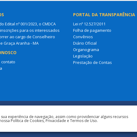
OS
PORTAL DA TRANSPARÊNCIA
do Edital nº 001/2023, o CMDCA
Lei nº 12.527/2011
 inscrições para os interessados
Folha de pagamento
rrer ao cargo de Conselheiro
Convênios
de Graça Aranha - MA
Diário Oficial
Organograma
ONOSCO
Legislação
 contato
Prestação de Contas
a
a sua experiência de navegação, assim como providenciar alguns recursos
nossa Política de Cookies, Privacidade e Termos de Uso.
Todos os direitos reserva