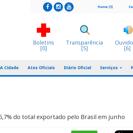
Home [1]
Fa
Boletins
Transparência
Ouvido
[0]
[5]
[6]
A Cidade
Atos Oficiais
Diário Oficial
Serviços
5,7% do total exportado pelo Brasil em junho