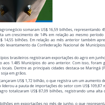
 agronegócio somaram US$ 16,59 bilhões, representando 4
senta um crescimento de 14% em relação ao mesmo período
US$ 14,55 bilhões. Em relação ao mês anterior também apr
do levantamento da Confederação Nacional de Município
pios brasileiros registraram exportações do agro em junho
 aos 1.485 Municípios do ano anterior. Com isso, foram 
ocais. Dentre as principais cidades destaca-se Maringá (
 soja em grãos.
cançaram US$ 1,72 bilhão, o que registra um um aumento d
 liderou a pauta de importações do setor com US$ 109,87 m
gro totalizaram US$ 87,09 bilhões, registrando uma alta 
 bilhões em exportações no mês de junho, o que represent