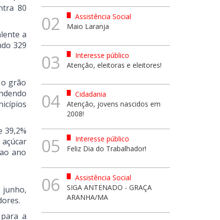
ntra 80
Assistência Social
02
Maio Laranja
alente a
ndo 329
Interesse público
03
Atenção, eleitoras e eleitores!
 o grão
ondendo
Cidadania
04
icípios
Atenção, jovens nascidos em
2008!
e 39,2%
Interesse público
05
 açúcar
Feliz Dia do Trabalhador!
 ao ano
Assistência Social
06
SIGA ANTENADO - GRAÇA
 junho,
ARANHA/MA
dores.
 para a