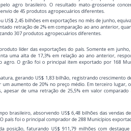
pelo agro brasileiro. O resultado mato-grossense conce
envio de 45 produtos agropecuários diferentes.
rou US$ 2,45 bilhões em exportações no mês de junho, equiv
entado retração de 2% em comparação ao ano anterior, qua
zando 307 produtos agropecuários diferentes.
produto líder das exportações do país. Somente em junho,
nta uma alta de 17,3% em relação ao ano anterior, resp
o agro. O grão foi o principal item exportado por 168 Mun
atura, gerando US$ 1,83 bilhão, registrando crescimento d
r um aumento de 20% no preço médio. Em terceiro lugar, o
s, apesar de uma retração de 25,5% em valor comparado
mpo brasileiro, absorvendo US$ 6,48 bilhões das vendas de
O país foi o principal comprador de 288 Municípios exporta
da posição, faturando US$ 911,79 milhões com destaque