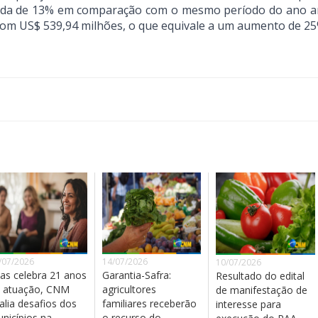
eda de 13% em comparação com o mesmo período do ano an
 com US$ 539,94 milhões, o que equivale a um aumento de 25
/07/2026
14/07/2026
10/07/2026
as celebra 21 anos
Garantia-Safra:
Resultado do edital
 atuação, CNM
agricultores
de manifestação de
alia desafios dos
familiares receberão
interesse para
nicípios na
o recurso do