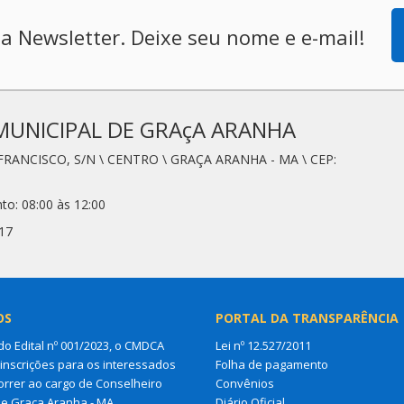
a Newsletter. Deixe seu nome e e-mail!
MUNICIPAL DE GRAçA ARANHA
FRANCISCO, S/N \ CENTRO \ GRAÇA ARANHA - MA \ CEP:
to: 08:00 às 12:00
17
OS
PORTAL DA TRANSPARÊNCIA
do Edital nº 001/2023, o CMDCA
Lei nº 12.527/2011
 inscrições para os interessados
Folha de pagamento
rrer ao cargo de Conselheiro
Convênios
de Graça Aranha - MA
Diário Oficial