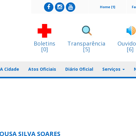
Home [1]
Fa
Boletins
Transparência
Ouvido
[0]
[5]
[6]
A Cidade
Atos Oficiais
Diário Oficial
Serviços
SOUSA SILVA SOARES