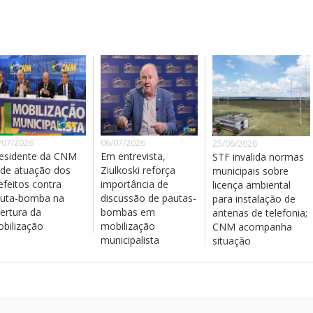
/07/2026
06/07/2026
25/06/2026
esidente da CNM
Em entrevista,
STF invalida normas
de atuação dos
Ziulkoski reforça
municipais sobre
efeitos contra
importância de
licença ambiental
uta-bomba na
discussão de pautas-
para instalação de
ertura da
bombas em
antenas de telefonia;
bilização
mobilização
CNM acompanha
municipalista
situação