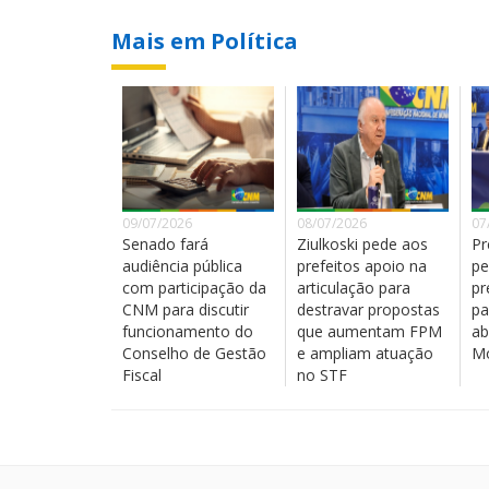
Mais em Política
09/07/2026
08/07/2026
07
Senado fará
Ziulkoski pede aos
Pr
audiência pública
prefeitos apoio na
pe
com participação da
articulação para
pr
CNM para discutir
destravar propostas
pa
funcionamento do
que aumentam FPM
ab
Conselho de Gestão
e ampliam atuação
Mo
Fiscal
no STF