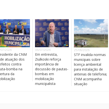
/07/2026
06/07/2026
25/06/2026
esidente da CNM
Em entrevista,
STF invalida normas
de atuação dos
Ziulkoski reforça
municipais sobre
efeitos contra
importância de
licença ambiental
uta-bomba na
discussão de pautas-
para instalação de
ertura da
bombas em
antenas de telefonia;
bilização
mobilização
CNM acompanha
municipalista
situação