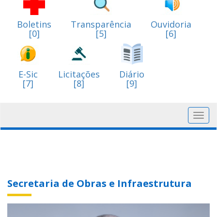
Boletins
Transparência
Ouvidoria
[0]
[5]
[6]
E-Sic
Licitações
Diário
[7]
[8]
[9]
Toggl
navig
Secretaria de Obras e Infraestrutura