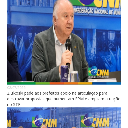
08/07/2026
Ziulkoski pede aos prefeitos apoio na articulação para
destravar propostas que aumentam FPM e ampliam atuação
no STF