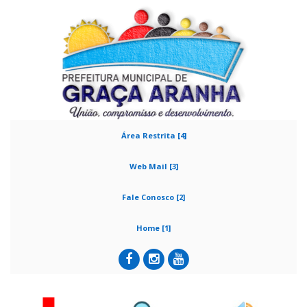
Área Restrita [4]
Web Mail [3]
Fale Conosco [2]
Home [1]