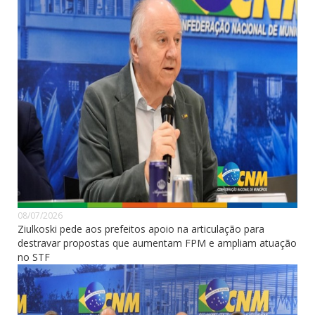
08/07/2026
Ziulkoski pede aos prefeitos apoio na articulação para
destravar propostas que aumentam FPM e ampliam atuação
no STF