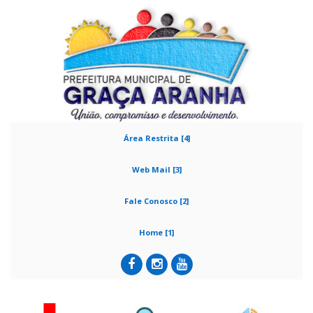
Área Restrita [4]
Web Mail [3]
Fale Conosco [2]
Home [1]