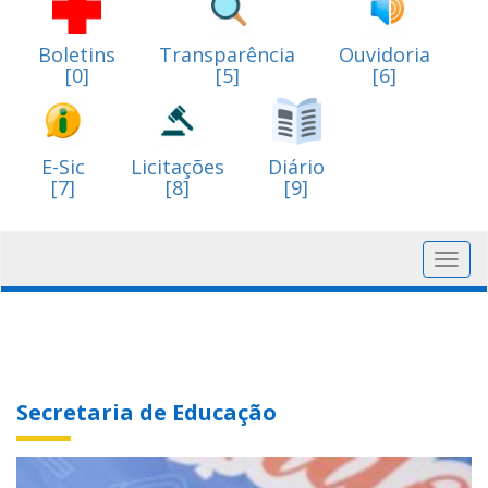
Boletins
Transparência
Ouvidoria
[0]
[5]
[6]
E-Sic
Licitações
Diário
[7]
[8]
[9]
Toggl
navig
Secretaria de Educação