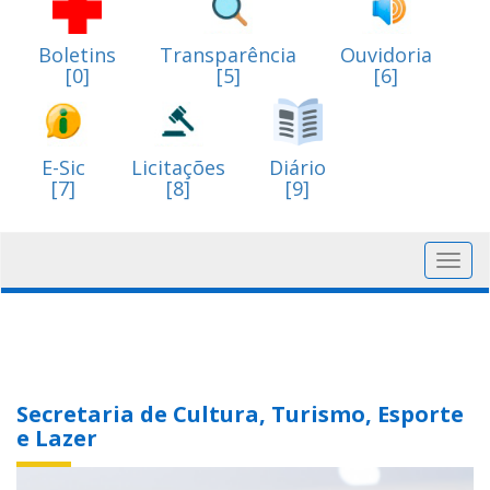
Boletins
Transparência
Ouvidoria
[0]
[5]
[6]
E-Sic
Licitações
Diário
[7]
[8]
[9]
Toggl
navig
Secretaria de Cultura, Turismo, Esporte
e Lazer