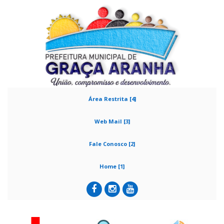
Área Restrita [4]
Web Mail [3]
Fale Conosco [2]
Home [1]