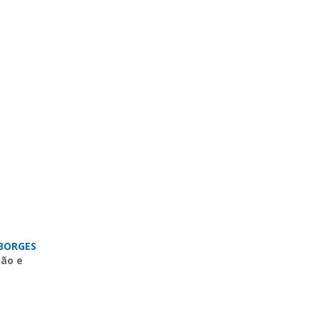
BORGES
ção e