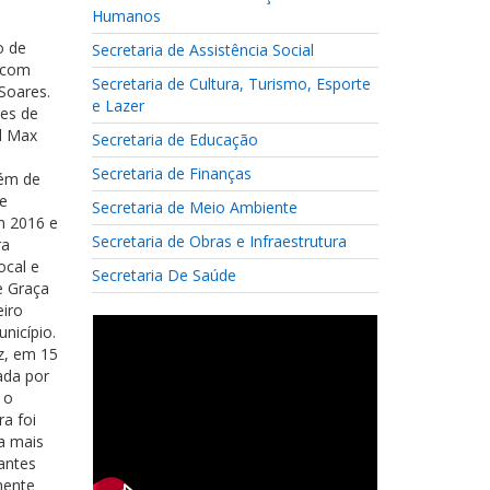
Humanos
o de
Secretaria de Assistência Social
o com
Secretaria de Cultura, Turismo, Esporte
 Soares.
e Lazer
tes de
al Max
Secretaria de Educação
Secretaria de Finanças
lém de
 e
Secretaria de Meio Ambiente
em 2016 e
Secretaria de Obras e Infraestrutura
ra
ocal e
Secretaria De Saúde
de Graça
eiro
nicípio.
ez, em 15
ada por
 o
ra foi
a mais
antes
mente