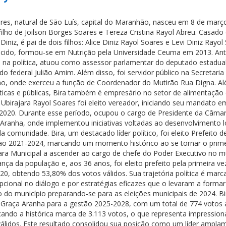
ares, natural de São Luís, capital do Maranhão, nasceu em 8 de març
filho de Joilson Borges Soares e Tereza Cristina Rayol Abreu. Casad
 Diniz, é pai de dois filhos: Alice Diniz Rayol Soares e Levi Diniz Rayol
cido, formou-se em Nutrição pela Universidade Ceuma em 2013. An
ria na política, atuou como assessor parlamentar do deputado estadu
o federal Julião Amim. Além disso, foi servidor público na Secretaria
ho, onde exerceu a função de Coordenador do Mutirão Rua Digna. A
íticas e públicas, Bira também é empresário no setor de alimentação
 Ubirajara Rayol Soares foi eleito vereador, iniciando seu mandato 
2020. Durante esse período, ocupou o cargo de Presidente da Câma
 Aranha, onde implementou iniciativas voltadas ao desenvolvimento l
a comunidade. Bira, um destacado líder político, foi eleito Prefeito 
ão 2021-2024, marcando um momento histórico ao se tornar o prim
ra Municipal a ascender ao cargo de chefe do Poder Executivo no mu
nça da população e, aos 36 anos, foi eleito prefeito pela primeira v
0, obtendo 53,80% dos votos válidos. Sua trajetória política é marc
pcional no diálogo e por estratégias eficazes que o levaram a formar
o do município preparando-se para as eleições municipais de 2024. Bi
de Graça Aranha para a gestão 2025-2028, com um total de 774 votos 
nçando a histórica marca de 3.113 votos, o que representa impression
álidos. Este resultado consolidou sua posição como um líder ampla