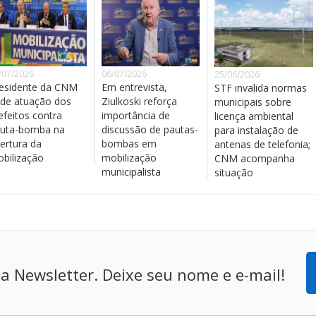
/07/2026
06/07/2026
25/06/2026
esidente da CNM
Em entrevista,
STF invalida normas
de atuação dos
Ziulkoski reforça
municipais sobre
efeitos contra
importância de
licença ambiental
uta-bomba na
discussão de pautas-
para instalação de
ertura da
bombas em
antenas de telefonia;
bilização
mobilização
CNM acompanha
municipalista
situação
a Newsletter. Deixe seu nome e e-mail!