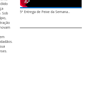
ólido
aça
5ª Entrega de Peixe da Semana...
o. Sob
ípio,
stração
 inovam
 em
idadãos.
 sua
nses.