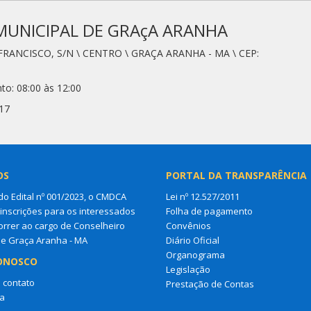
MUNICIPAL DE GRAçA ARANHA
FRANCISCO, S/N \ CENTRO \ GRAÇA ARANHA - MA \ CEP:
to: 08:00 às 12:00
17
OS
PORTAL DA TRANSPARÊNCIA
do Edital nº 001/2023, o CMDCA
Lei nº 12.527/2011
 inscrições para os interessados
Folha de pagamento
rrer ao cargo de Conselheiro
Convênios
de Graça Aranha - MA
Diário Oficial
Organograma
ONOSCO
Legislação
 contato
Prestação de Contas
a