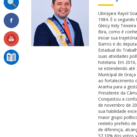
Ubirajara Rayol So
1984. É o segundo 
Gleicy Kely Teixeira
Bira, como é conhe
iniciar sua trajetó
Barros e do deputad
Estadual do Trabal
suas atividades pol
hotelaria. Em 2016,
se estendendo até 
Municipal de Graça
ao fortalecimento d
Aranha para a gest
Presidente da Câma
Conquistou a confia
de novembro de 202
sua habilidade exce
maior grupo polític
reeleito prefeito 
de diferença, alca
57,10% dos votos v