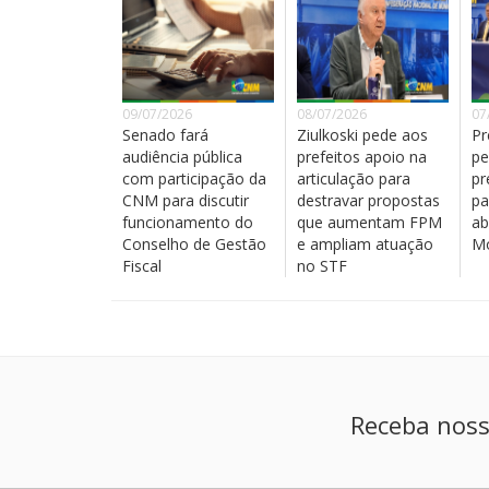
09/07/2026
08/07/2026
07
Senado fará
Ziulkoski pede aos
Pr
audiência pública
prefeitos apoio na
pe
com participação da
articulação para
pr
CNM para discutir
destravar propostas
pa
funcionamento do
que aumentam FPM
ab
Conselho de Gestão
e ampliam atuação
Mo
Fiscal
no STF
Receba noss