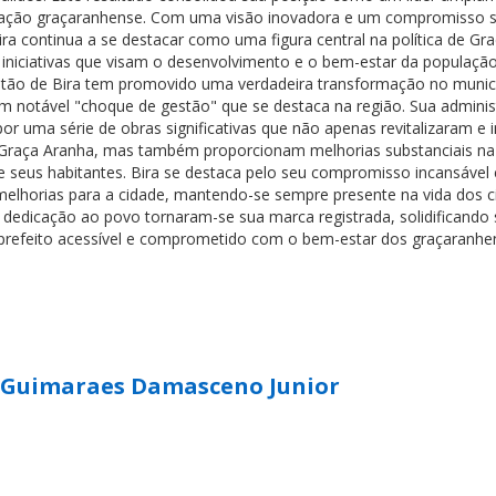
lação graçaranhense. Com uma visão inovadora e um compromisso s
ra continua a se destacar como uma figura central na política de Gr
iniciativas que visam o desenvolvimento e o bem-estar da populaçã
estão de Bira tem promovido uma verdadeira transformação no munic
um notável "choque de gestão" que se destaca na região. Sua admini
or uma série de obras significativas que não apenas revitalizaram e
e Graça Aranha, mas também proporcionam melhorias substanciais na
de seus habitantes. Bira se destaca pelo seu compromisso incansável
melhorias para a cidade, mantendo-se sempre presente na vida dos c
 dedicação ao povo tornaram-se sua marca registrada, solidificando
efeito acessível e comprometido com o bem-estar dos graçaranhe
 Guimaraes Damasceno Junior