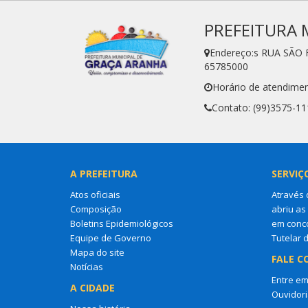
PREFEITURA 
Endereço:s RUA SÃO 
65785000
Horário de atendimen
Contato: (99)3575-11
A PREFEITURA
SERVIÇ
Atos oficiais
Através 
Composição
abriu as
Boletins Epidemiológicos
em conco
Equipe de Governo
Tutelar 
Mapa do site
FALE C
Notícias
Entre em
A CIDADE
Ouvidori