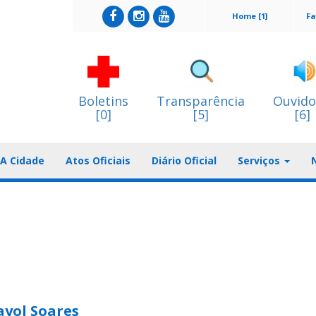
Home [1]
Fa
Boletins
Transparência
Ouvido
[0]
[5]
[6]
A Cidade
Atos Oficiais
Diário Oficial
Serviços
ayol Soares