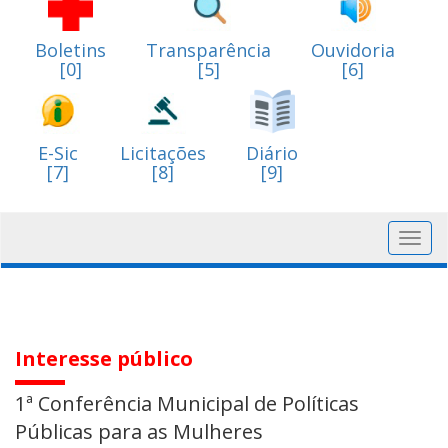
Boletins
Transparência
Ouvidoria
[0]
[5]
[6]
E-Sic
Licitações
Diário
[7]
[8]
[9]
Toggl
navig
Interesse público
1ª Conferência Municipal de Políticas
Públicas para as Mulheres