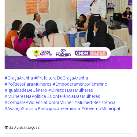
#GraçaAranha
#PrefeituraDeGraçaAranha
#PolíticasParaMulheres
#EmpoderamentoFeminino
#IgualdadeDeGênero
#DireitosDasMulheres
#MulheresNaPolítica
#ConferênciaDasMulheres
#CombateÀViolênciaContraMulher
#MulherÉResistência
#AvançoSocial
#ParticipaçãoFeminina
#GovernoMunicipal
320 visualizações