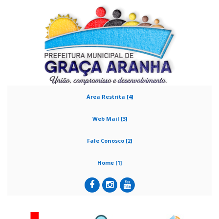
Área Restrita [4]
Web Mail [3]
Fale Conosco [2]
Home [1]