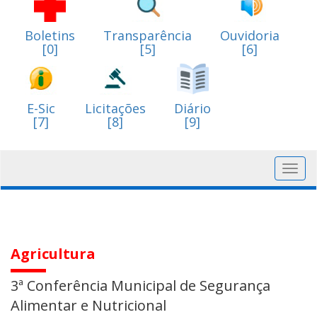
Boletins
Transparência
Ouvidoria
[0]
[5]
[6]
E-Sic
Licitações
Diário
[7]
[8]
[9]
Toggl
navig
Agricultura
3ª Conferência Municipal de Segurança
Alimentar e Nutricional