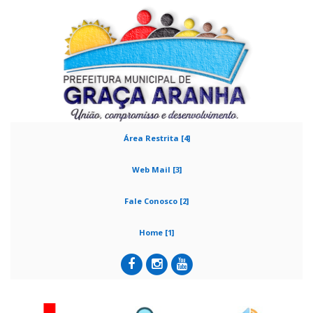
Área Restrita [4]
Web Mail [3]
Fale Conosco [2]
Home [1]