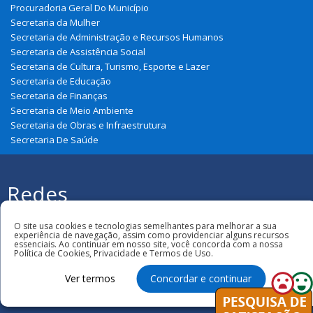
Procuradoria Geral Do Município
Secretaria da Mulher
Secretaria de Administração e Recursos Humanos
Secretaria de Assistência Social
Secretaria de Cultura, Turismo, Esporte e Lazer
Secretaria de Educação
Secretaria de Finanças
Secretaria de Meio Ambiente
Secretaria de Obras e Infraestrutura
Secretaria De Saúde
Redes
Sociais
O site usa cookies e tecnologias semelhantes para melhorar a sua
Todos os direitos reservados à Prefeitura
experiência de navegação, assim como providenciar alguns recursos
Municipal de Graça Aranha
essenciais. Ao continuar em nosso site, você concorda com a nossa
Política de Cookies, Privacidade e Termos de Uso.
Ver termos
Concordar e continuar