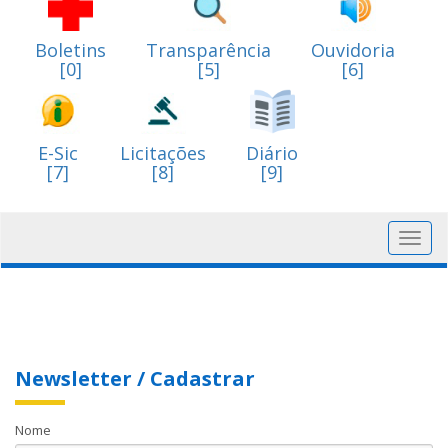
Boletins
Transparência
Ouvidoria
[0]
[5]
[6]
E-Sic
Licitações
Diário
[7]
[8]
[9]
Toggl
navig
Newsletter / Cadastrar
Nome