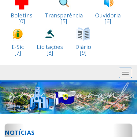
Boletins
Transparência
Ouvidoria
[0]
[5]
[6]
E-Sic
Licitações
Diário
[7]
[8]
[9]
Toggl
navig
Previous
Nex
Previous
Next
NOTÍCIAS