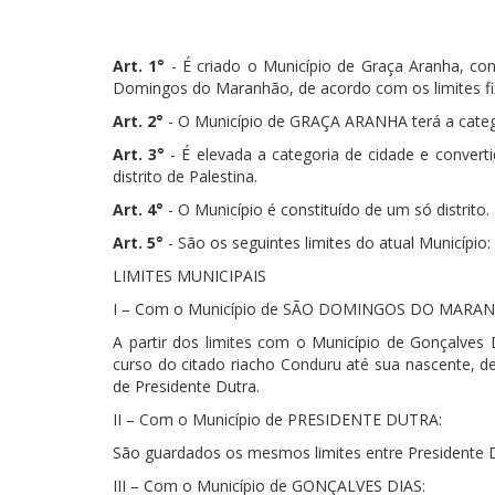
Art. 1°
- É criado o Município de Graça Aranha, con
Domingos do Maranhão, de acordo com os limites fix
Art. 2°
- O Município de GRAÇA ARANHA terá a catego
Art. 3°
- É elevada a categoria de cidade e conve
distrito de Palestina.
Art. 4°
- O Município é constituído de um só distrito.
Art. 5°
- São os seguintes limites do atual Município:
LIMITES MUNICIPAIS
I – Com o Município de SÃO DOMINGOS DO MARA
A partir dos limites com o Município de Gonçalves
curso do citado riacho Conduru até sua nascente, d
de Presidente Dutra.
II – Com o Município de PRESIDENTE DUTRA:
São guardados os mesmos limites entre Presidente 
III – Com o Município de GONÇALVES DIAS: