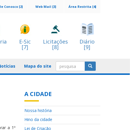
le Conosco [2]
Web Mail [3]
Área Restrita [4]
ria
E-Sic
Licitações
Diário
[7]
[8]
[9]
Notícias
Mapa do site
A CIDADE
Nossa história
Hino da cidade
rar a 1º
Lei de Criação