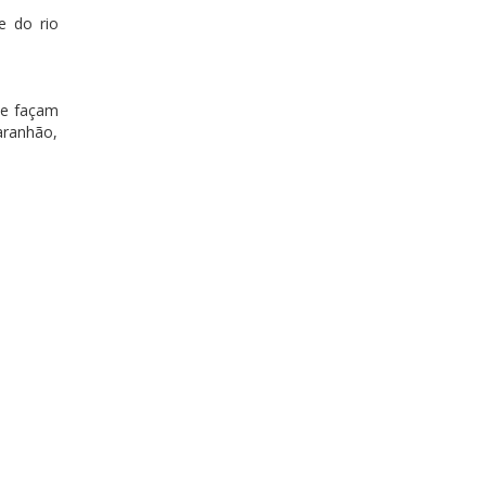
e do rio
 e façam
aranhão,