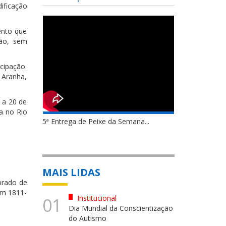
ificação
ento que
ião, sem
cipação.
 Aranha,
 a 20 de
a no Rio
5ª Entrega de Peixe da Semana...
MAIS LIDAS
brado de
em 1811-
Institucional
01
Dia Mundial da Conscientização
do Autismo