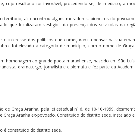
e, cujo resultado foi favorável, procedendo-se, de imediato, a mod
no território, ali encontrou alguns moradores, pioneiros do povoam
do que localizaram vestígios da presença dos selvícolas na reg
r o interesse dos políticos que começaram a pensar na sua eman
tubro, foi elevado à categoria de município, com o nome de Graça
 em homenagem ao grande poeta maranhense, nascido em São Luís
ancista, dramaturgo, jornalista e diplomata e fez parte da Academi
o de Graça Aranha, pela lei estadual nº 6, de 10-10-1959, desmem
 Graça Aranha ex-povoado. Constituído do distrito sede. Instalado 
o é constituído do distrito sede.