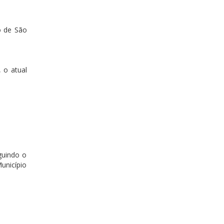
o de São
 o atual
guindo o
unicípio