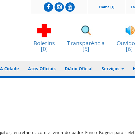
Home [1]
Fa
Boletins
Transparência
Ouvido
[0]
[5]
[6]
A Cidade
Atos Oficiais
Diário Oficial
Serviços
uitos, entretanto, com a vinda do padre Eurico Bogéia para celeb