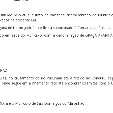
stituído pelo atual distrito de Palestina, desmembrado do Municípi
ados na presente Lei.
ria de termo Judiciário e ficará subordinado à Comarca de Colinas.
rtido em sede do Município, com a denominação de GRAÇA ARANHA,
NHÃO:
 Dias, no cruzamento do rio Pucuman até a foz do rio Conduru, se
e onde segue em alinhamento reto até encontrar os limites com o M
Dutra e o Município de São Domingos do Maranhão.