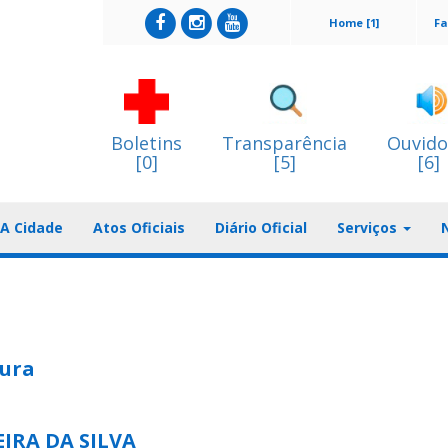
Home [1]
Fa
Boletins
Transparência
Ouvido
[0]
[5]
[6]
A Cidade
Atos Oficiais
Diário Oficial
Serviços
tura
IRA DA SILVA