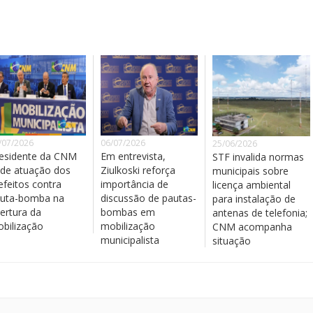
/07/2026
06/07/2026
25/06/2026
esidente da CNM
Em entrevista,
STF invalida normas
de atuação dos
Ziulkoski reforça
municipais sobre
efeitos contra
importância de
licença ambiental
uta-bomba na
discussão de pautas-
para instalação de
ertura da
bombas em
antenas de telefonia;
bilização
mobilização
CNM acompanha
municipalista
situação