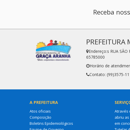
Receba noss
PREFEITURA 
Endereço:s RUA SÃO 
65785000
Horário de atendimen
Contato: (99)3575-11
A PREFEITURA
SERVIÇ
Atos oficiais
Através 
Composição
abriu as
Boletins Epidemiológicos
em conco
Equipe de Governo
Tutelar 