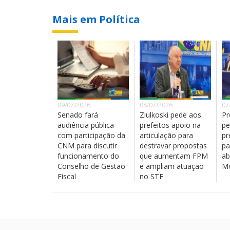
Mais em Política
09/07/2026
08/07/2026
07
Senado fará
Ziulkoski pede aos
Pr
audiência pública
prefeitos apoio na
pe
com participação da
articulação para
pr
CNM para discutir
destravar propostas
pa
funcionamento do
que aumentam FPM
ab
Conselho de Gestão
e ampliam atuação
Mo
Fiscal
no STF