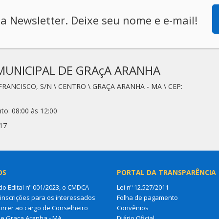
a Newsletter. Deixe seu nome e e-mail!
MUNICIPAL DE GRAçA ARANHA
FRANCISCO, S/N \ CENTRO \ GRAÇA ARANHA - MA \ CEP:
to: 08:00 às 12:00
17
OS
PORTAL DA TRANSPARÊNCIA
do Edital nº 001/2023, o CMDCA
Lei nº 12.527/2011
 inscrições para os interessados
Folha de pagamento
rrer ao cargo de Conselheiro
Convênios
de Graça Aranha - MA
Diário Oficial