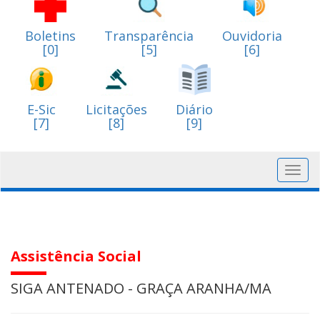
Boletins
Transparência
Ouvidoria
[0]
[5]
[6]
E-Sic
Licitações
Diário
[7]
[8]
[9]
Toggl
navig
Assistência Social
SIGA ANTENADO - GRAÇA ARANHA/MA