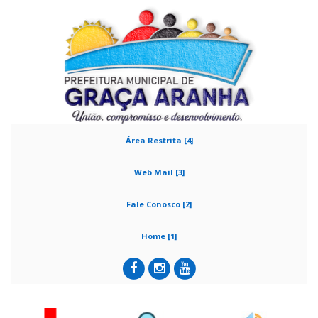
Área Restrita [4]
Web Mail [3]
Fale Conosco [2]
Home [1]