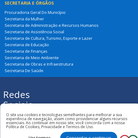
SECRETARIA E ÓRGÃOS
Procuradoria Geral Do Município
Secretaria da Mulher
Secretaria de Administração e Recursos Humanos
Secretaria de Assistência Social
Secretaria de Cultura, Turismo, Esporte e Lazer
Secretaria de Educação
Secretaria de Finanças
Secretaria de Meio Ambiente
Secretaria de Obras e Infraestrutura
Secretaria De Saúde
Redes
Sociais
Todos os direitos reservados à Prefeitura
O site usa cookies e tecnologias semelhantes para melhorar a sua
Municipal de Graça Aranha
experiência de navegação, assim como providenciar alguns recursos
essenciais. Ao continuar em nosso site, você concorda com a nossa
Política de Cookies, Privacidade e Termos de Uso.
Ver termos
Concordar e continuar