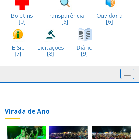
Boletins
Transparência
Ouvidoria
[0]
[5]
[6]
E-Sic
Licitações
Diário
[7]
[8]
[9]
Toggl
navig
Virada de Ano