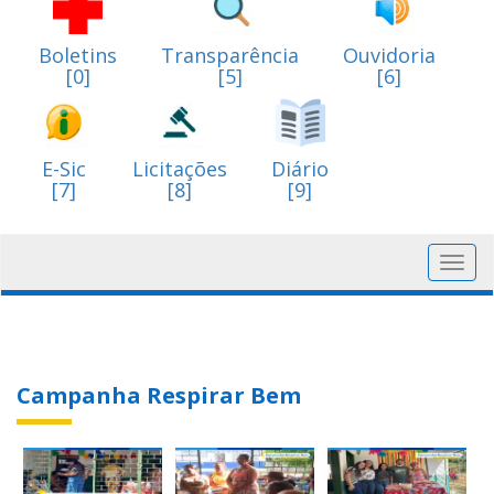
Boletins
Transparência
Ouvidoria
[0]
[5]
[6]
E-Sic
Licitações
Diário
[7]
[8]
[9]
Toggl
navig
Campanha Respirar Bem