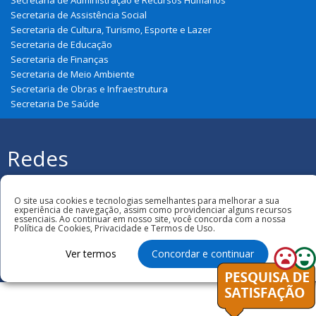
Secretaria de Administração e Recursos Humanos
Secretaria de Assistência Social
Secretaria de Cultura, Turismo, Esporte e Lazer
Secretaria de Educação
Secretaria de Finanças
Secretaria de Meio Ambiente
Secretaria de Obras e Infraestrutura
Secretaria De Saúde
Redes
Sociais
Todos os direitos reservados à Prefeitura
O site usa cookies e tecnologias semelhantes para melhorar a sua
Municipal de Graça Aranha
experiência de navegação, assim como providenciar alguns recursos
essenciais. Ao continuar em nosso site, você concorda com a nossa
Política de Cookies, Privacidade e Termos de Uso.
Ver termos
Concordar e continuar