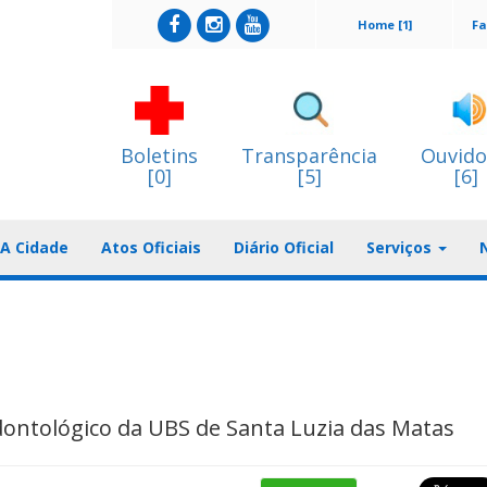
Home [1]
Fa
Boletins
Transparência
Ouvido
[0]
[5]
[6]
A Cidade
Atos Oficiais
Diário Oficial
Serviços
ontológico da UBS de Santa Luzia das Matas