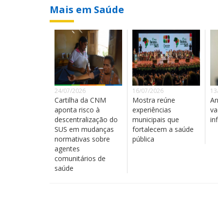
Mais em Saúde
24/07/2026
16/07/2026
13
Cartilha da CNM
Mostra reúne
An
aponta risco à
experiências
va
descentralização do
municipais que
in
SUS em mudanças
fortalecem a saúde
normativas sobre
pública
agentes
comunitários de
saúde