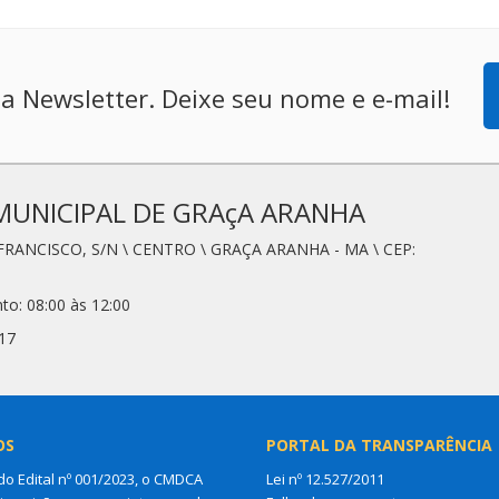
a Newsletter. Deixe seu nome e e-mail!
MUNICIPAL DE GRAçA ARANHA
FRANCISCO, S/N \ CENTRO \ GRAÇA ARANHA - MA \ CEP:
to: 08:00 às 12:00
17
OS
PORTAL DA TRANSPARÊNCIA
do Edital nº 001/2023, o CMDCA
Lei nº 12.527/2011