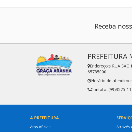
Receba noss
PREFEITURA 
Endereço:s RUA SÃO 
65785000
Horário de atendimen
Contato: (99)3575-11
A PREFEITURA
SERVIÇ
Atos oficiais
Através 