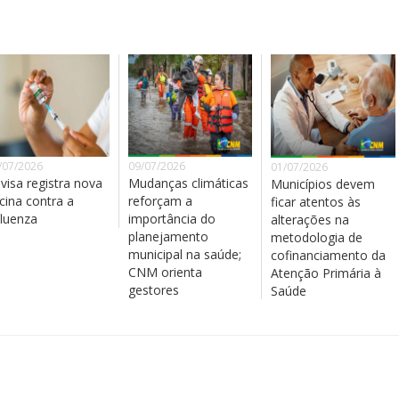
/07/2026
09/07/2026
01/07/2026
visa registra nova
Mudanças climáticas
Municípios devem
cina contra a
reforçam a
ficar atentos às
fluenza
importância do
alterações na
planejamento
metodologia de
municipal na saúde;
cofinanciamento da
CNM orienta
Atenção Primária à
gestores
Saúde